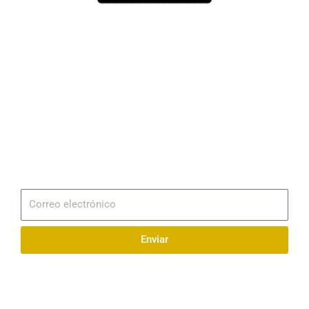
Dirección
Av. 25 de Julio – Base Naval Sur
Teléfonos
0994209939
Email
info@radionaval.com.ec
Suscribirme
Correo
electrónico
Enviar
Síguenos en redes