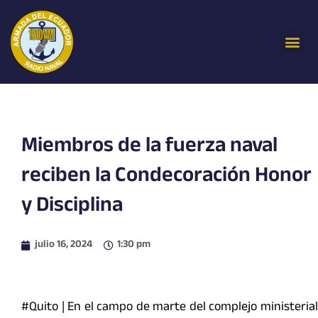
Ir
al
Me
contenido
Miembros de la fuerza naval
reciben la Condecoración Honor
y Disciplina
julio 16, 2024
1:30 pm
#Quito | En el campo de marte del complejo ministerial