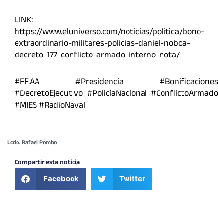
LINK:
https://www.eluniverso.com/noticias/politica/bono-
extraordinario-militares-policias-daniel-noboa-
decreto-177-conflicto-armado-interno-nota/
#FF.AA #Presidencia #Bonificaciones
#DecretoEjecutivo #PolicíaNacional #ConflictoArmado
#MIES #RadioNaval
Lcdo. Rafael Pombo
Compartir esta noticia
Facebook
Twitter