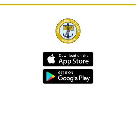
Dirección
Av. 25 de Julio – Base Naval Sur
Teléfonos
0994209939