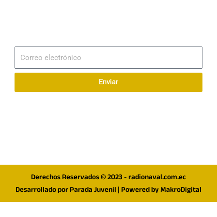
Email
info@radionaval.com.ec
Suscribirme
Correo
electrónico
Enviar
Síguenos en redes
F
I
T
a
n
w
c
s
i
e
t
t
Derechos Reservados © 2023 - radionaval.com.ec
b
a
t
Desarrollado por
Parada Juvenil
| Powered by
MakroDigital
o
g
e
o
r
r