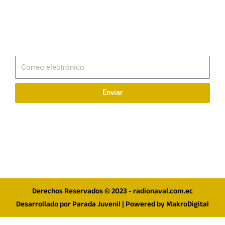
Email
info@radionaval.com.ec
Suscribirme
Correo
electrónico
Enviar
Síguenos en redes
F
I
T
a
n
w
c
s
i
e
t
t
Derechos Reservados © 2023 - radionaval.com.ec
b
a
t
Desarrollado por
Parada Juvenil
| Powered by
MakroDigital
o
g
e
o
r
r