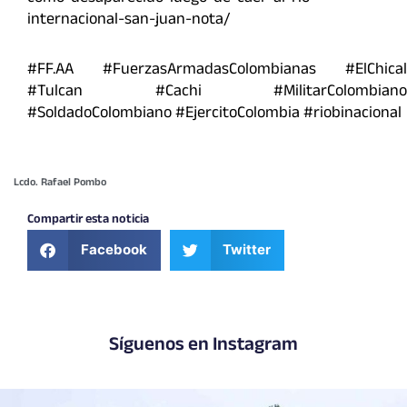
internacional-san-juan-nota/
#FF.AA #FuerzasArmadasColombianas #ElChical
#Tulcan #Cachi #MilitarColombiano
#SoldadoColombiano #EjercitoColombia #riobinacional
Lcdo. Rafael Pombo
Compartir esta noticia
Facebook
Twitter
Síguenos en Instagram