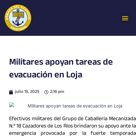
Ir
al
Me
contenido
Militares apoyan tareas de
evacuación en Loja
julio 15, 2025
2:16 pm
Efectivos militares del Grupo de Caballería Mecanizada
N.º 18 Cazadores de Los Ríos brindaron su apoyo ante la
emergencia provocada por la fuerte temporada