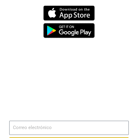
Dirección
Av. 25 de Julio – Base Naval Sur
Teléfonos
0994209939
Email
info@radionaval.com.ec
Suscribirme
Correo
electrónico