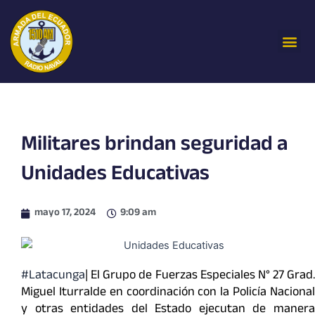
Ir
al
Me
contenido
Militares brindan seguridad a
Unidades Educativas
mayo 17, 2024
9:09 am
#Latacunga
| El Grupo de Fuerzas Especiales N° 27 Grad.
Miguel Iturralde en coordinación con la Policía Nacional
y otras entidades del Estado ejecutan de manera