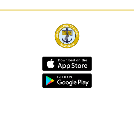
Dirección
Av. 25 de Julio – Base Naval Sur
Teléfonos
0994209939