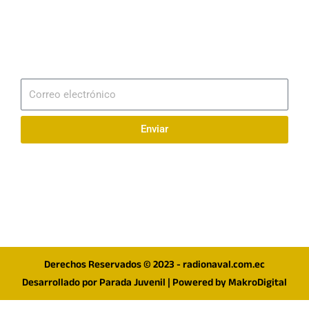
Email
info@radionaval.com.ec
Suscribirme
Correo
electrónico
Enviar
Síguenos en redes
F
I
T
a
n
w
c
s
i
e
t
t
Derechos Reservados © 2023 - radionaval.com.ec
b
a
t
Desarrollado por
Parada Juvenil
| Powered by
MakroDigital
o
g
e
o
r
r