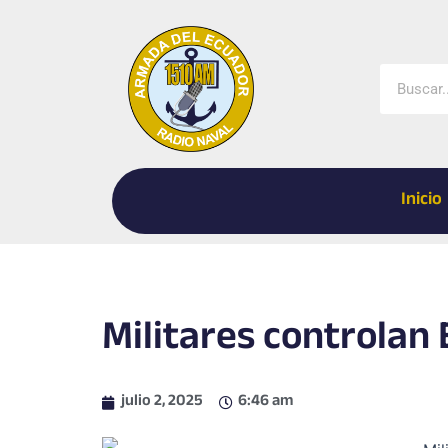
Ir
al
contenido
Buscar
Inicio
Militares controlan
julio 2, 2025
6:46 am