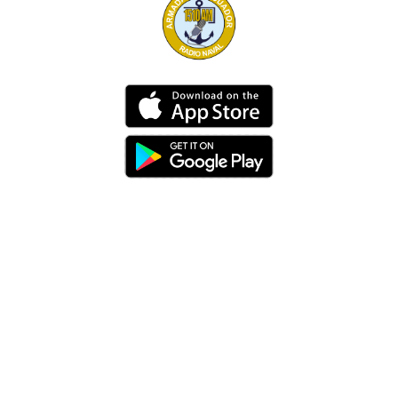
Dirección
Av. 25 de Julio – Base Naval Sur
Teléfonos
0994209939
Email
info@radionaval.com.ec