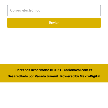
Suscribirme
Correo
electrónico
Enviar
Síguenos en redes
F
I
T
a
n
w
c
s
i
e
t
t
Derechos Reservados © 2023 - radionaval.com.ec
b
a
t
Desarrollado por
Parada Juvenil
| Powered by
MakroDigital
o
g
e
o
r
r
k
a
m