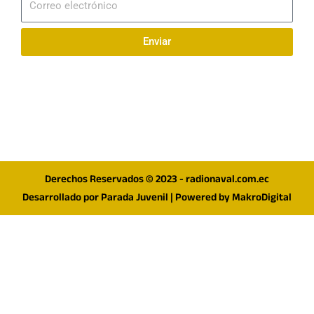
electrónico
Enviar
Síguenos en redes
F
I
T
a
n
w
c
s
i
e
t
t
Derechos Reservados © 2023 - radionaval.com.ec
b
a
t
Desarrollado por
Parada Juvenil
| Powered by
MakroDigital
o
g
e
o
r
r
k
a
m