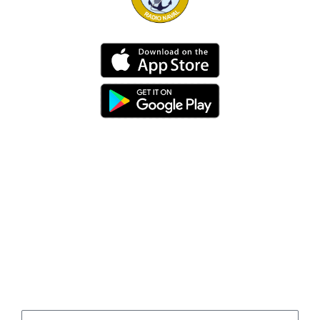
Dirección
Av. 25 de Julio – Base Naval Sur
Teléfonos
0994209939
Email
info@radionaval.com.ec
Suscribirme
Correo