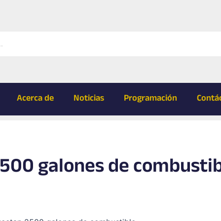
Acerca de
Noticias
Programación
Contá
2500 galones de combustib