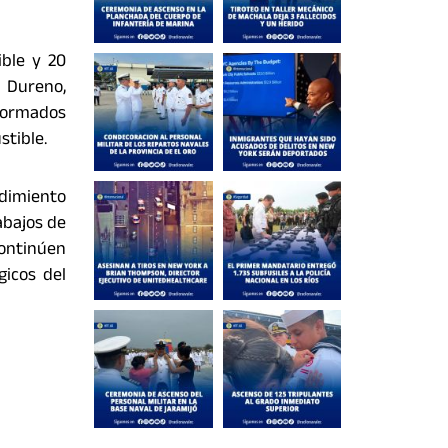
ible y 20
 Dureno,
iformados
stible.
dimiento
abajos de
continúen
gicos del