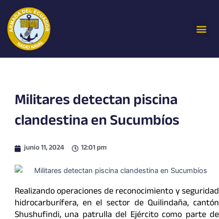
Ir
al
Me
contenido
Militares detectan piscina
clandestina en Sucumbíos
junio 11, 2024
12:01 pm
Realizando operaciones de reconocimiento y seguridad
hidrocarburífera, en el sector de Quilindaña, cantón
Shushufindi, una patrulla del Ejército como parte de