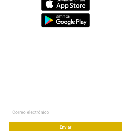
Dirección
Av. 25 de Julio – Base Naval Sur
Teléfonos
0994209939
Email
info@radionaval.com.ec
Suscribirme
Correo
electrónico
Enviar