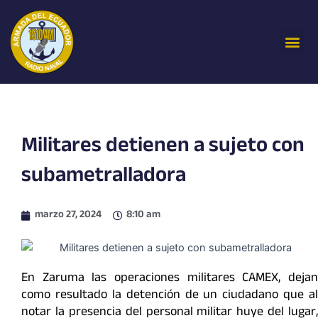
Ir
al
Me
contenido
Militares detienen a sujeto con
subametralladora
marzo 27, 2024
8:10 am
En Zaruma las operaciones militares CAMEX, dejan
como resultado la detención de un ciudadano que al
notar la presencia del personal militar huye del lugar,