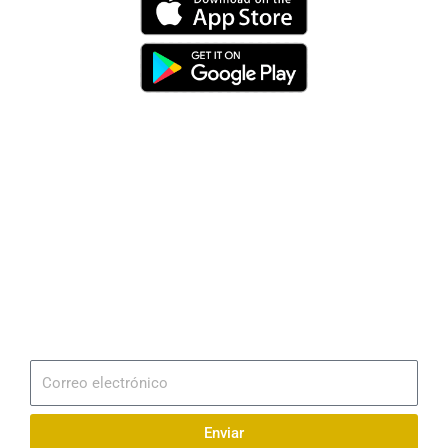
Dirección
Av. 25 de Julio – Base Naval Sur
Teléfonos
0994209939
Email
info@radionaval.com.ec
Suscribirme
Correo
electrónico
Enviar