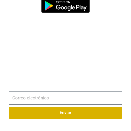
Dirección
Av. 25 de Julio – Base Naval Sur
Teléfonos
0994209939
Email
info@radionaval.com.ec
Suscribirme
Correo
electrónico
Enviar