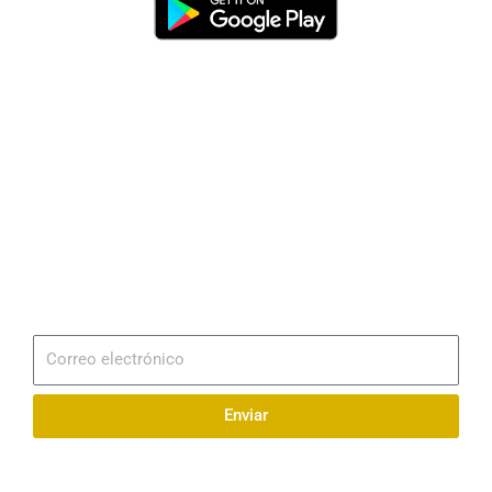
Dirección
Av. 25 de Julio – Base Naval Sur
Teléfonos
0994209939
Email
info@radionaval.com.ec
Suscribirme
Correo
electrónico
Enviar