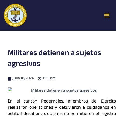
Ir
al
Me
contenido
Militares detienen a sujetos
agresivos
julio 18, 2024
11:15 am
En el cantón Pedernales, miembros del Ejército
realizaron operaciones y detuvieron a ciudadanos en
actitud desafiante, quienes no permitieron el registro