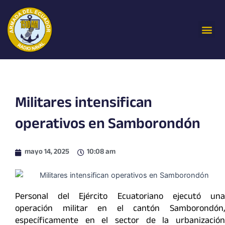
Ir
al
Me
contenido
Militares intensifican
operativos en Samborondón
mayo 14, 2025
10:08 am
Personal del Ejército Ecuatoriano ejecutó una
operación militar en el cantón Samborondón,
específicamente en el sector de la urbanización