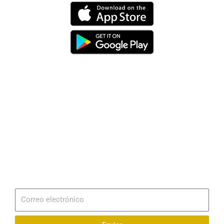
Dirección
Av. 25 de Julio – Base Naval Sur
Teléfonos
0994209939
Email
info@radionaval.com.ec
Suscribirme
Correo
electrónico