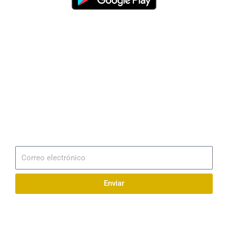
Dirección
Av. 25 de Julio – Base Naval Sur
Teléfonos
0994209939
Email
info@radionaval.com.ec
Suscribirme
Correo
electrónico
Enviar
Síguenos en redes