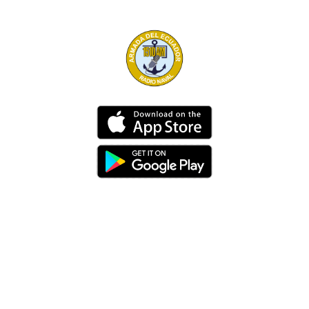
Dirección
Av. 25 de Julio – Base Naval Sur
Teléfonos
0994209939
Email