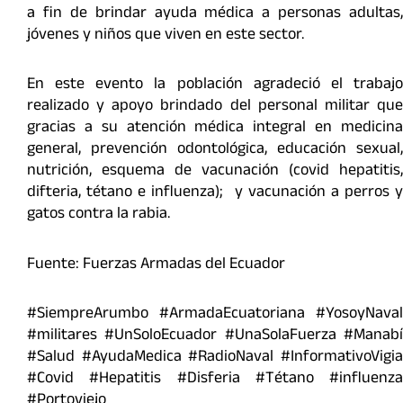
a fin de brindar ayuda médica a personas adultas,
jóvenes y niños que viven en este sector.
En este evento la población agradeció el trabajo
realizado y apoyo brindado del personal militar que
gracias a su atención médica integral en medicina
general, prevención odontológica, educación sexual,
nutrición, esquema de vacunación (covid hepatitis,
difteria, tétano e influenza); y vacunación a perros y
gatos contra la rabia.
Fuente: Fuerzas Armadas del Ecuador
#SiempreArumbo #ArmadaEcuatoriana #YosoyNaval
#militares #UnSoloEcuador #UnaSolaFuerza #Manabí
#Salud #AyudaMedica #RadioNaval #InformativoVigia
#Covid #Hepatitis #Disferia #Tétano #influenza
#Portoviejo