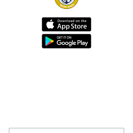
Dirección
Av. 25 de Julio – Base Naval Sur
Teléfonos
0994209939
Email
info@radionaval.com.ec
Suscribirme
Correo