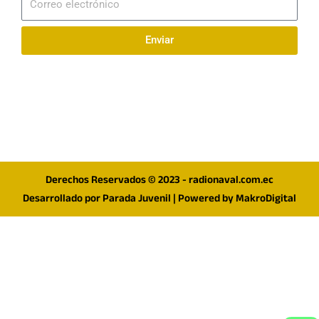
electrónico
Enviar
Síguenos en redes
F
I
T
a
n
w
c
s
i
e
t
t
Derechos Reservados © 2023 - radionaval.com.ec
b
a
t
Desarrollado por
Parada Juvenil
| Powered by
MakroDigital
o
g
e
o
r
r
k
a
m