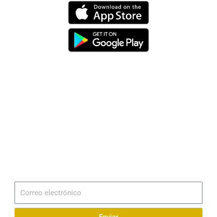
Dirección
Av. 25 de Julio – Base Naval Sur
Teléfonos
0994209939
Email
info@radionaval.com.ec
Suscribirme
Correo
electrónico