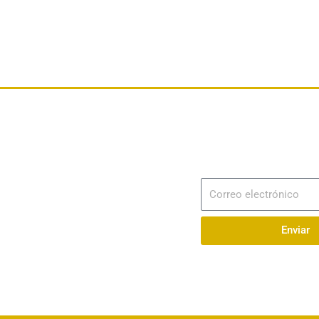
Dirección
Av. 25 de Julio – Base Naval Sur
Suscribir
Correo
Teléfonos
electrónico
0994209939
Enviar
Email
info@radionaval.com.ec