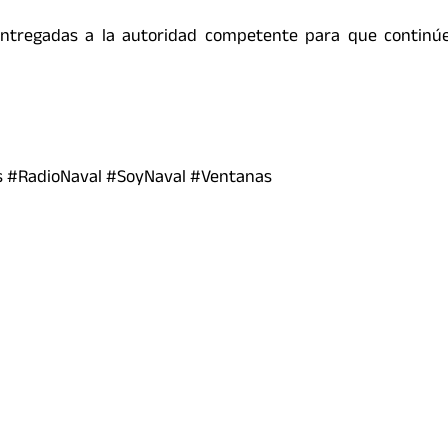
entregadas a la autoridad competente para que continúe
s #RadioNaval #SoyNaval #Ventanas