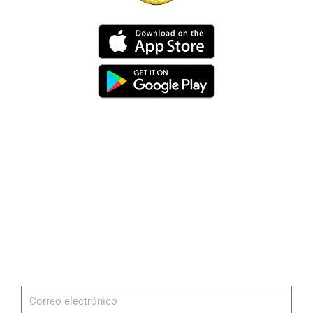
Dirección
Av. 25 de Julio – Base Naval Sur
Teléfonos
0994209939
Email
info@radionaval.com.ec
Suscribirme
Correo
electrónico