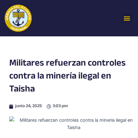
Ir
al
Me
contenido
Militares refuerzan controles
contra la minería ilegal en
Taisha
junio 24, 2025
3:03 pm