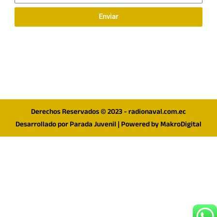
Enviar
Síguenos en redes
F
I
T
a
n
w
c
s
i
e
t
t
Derechos Reservados © 2023 - radionaval.com.ec
b
a
t
Desarrollado por
Parada Juvenil
| Powered by
MakroDigital
o
g
e
o
r
r
k
a
m