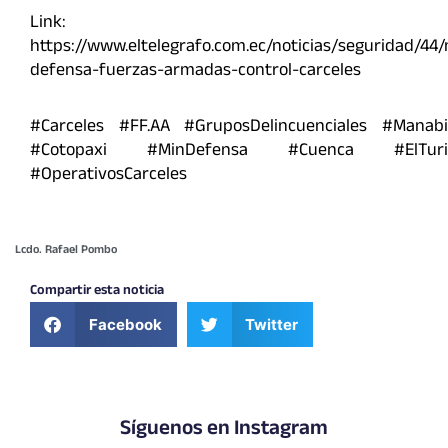
Link:
https://www.eltelegrafo.com.ec/noticias/seguridad/44/
defensa-fuerzas-armadas-control-carceles
#Carceles #FF.AA #GruposDelincuenciales #Manabi
#Cotopaxi #MinDefensa #Cuenca #ElTuri
#OperativosCarceles
Lcdo. Rafael Pombo
Compartir esta noticia
Facebook
Twitter
Síguenos en Instagram