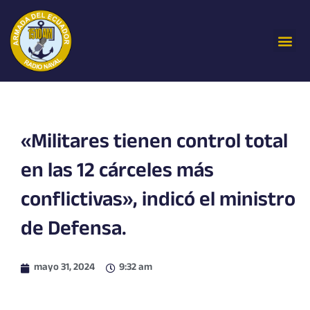
Ir
al
Me
contenido
«Militares tienen control total
en las 12 cárceles más
conflictivas», indicó el ministro
de Defensa.
mayo 31, 2024
9:32 am