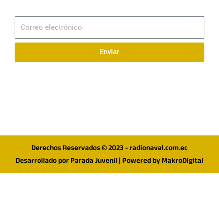
Suscribirme
Correo
electrónico
Enviar
Síguenos en redes
F
I
T
a
n
w
c
s
i
e
t
t
Derechos Reservados © 2023 - radionaval.com.ec
b
a
t
Desarrollado por
Parada Juvenil
| Powered by
MakroDigital
o
g
e
o
r
r
k
a
m