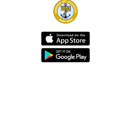
Dirección
Av. 25 de Julio – Base Naval Sur
Teléfonos
0994209939
Email
info@radionaval.com.ec