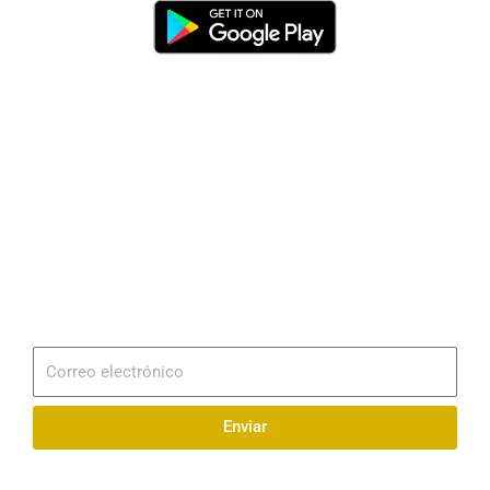
Dirección
Av. 25 de Julio – Base Naval Sur
Teléfonos
0994209939
Email
info@radionaval.com.ec
Suscribirme
Correo
electrónico
Enviar