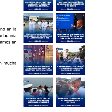
ano en la
iudadanía
tamos en
con mucha