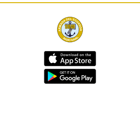
Dirección
Av. 25 de Julio – Base Naval Sur
Teléfonos
0994209939
Email