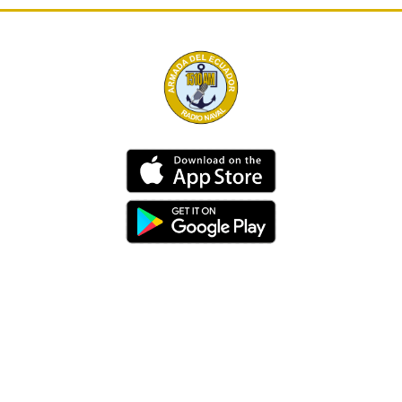
Dirección
Av. 25 de Julio – Base Naval Sur
Teléfonos
0994209939