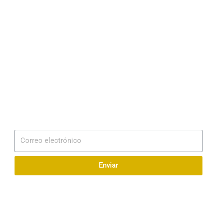
Dirección
Av. 25 de Julio – Base Naval Sur
Teléfonos
0994209939
Email
info@radionaval.com.ec
Suscribirme
Correo
electrónico
Enviar
Síguenos en redes