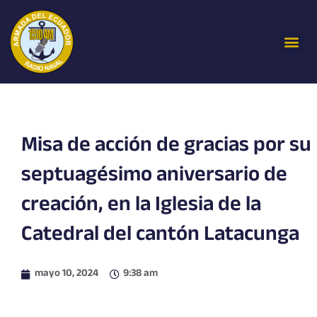
Ir
al
Me
contenido
Misa de acción de gracias por su
septuagésimo aniversario de
creación, en la Iglesia de la
Catedral del cantón Latacunga
mayo 10, 2024
9:38 am