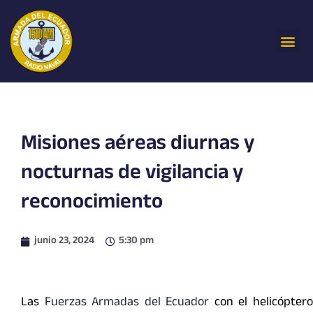
Ir
al
Me
contenido
Misiones aéreas diurnas y
nocturnas de vigilancia y
reconocimiento
junio 23, 2024
5:30 pm
Las
Fuerzas Armadas del Ecuador
con el helicópter