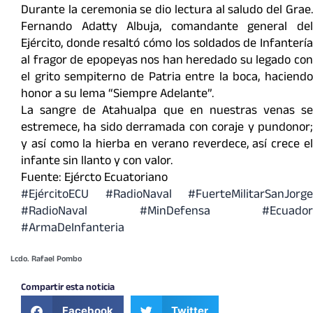
Durante la ceremonia se dio lectura al saludo del Grae.
Fernando Adatty Albuja, comandante general del
Ejército, donde resaltó cómo los soldados de Infantería
al fragor de epopeyas nos han heredado su legado con
el grito sempiterno de Patria entre la boca, haciendo
honor a su lema “Siempre Adelante”.
La sangre de Atahualpa que en nuestras venas se
estremece, ha sido derramada con coraje y pundonor;
y así como la hierba en verano reverdece, así crece el
infante sin llanto y con valor.
Fuente: Ejércto Ecuatoriano
#EjércitoECU #RadioNaval #FuerteMilitarSanJorge
#RadioNaval #MinDefensa #Ecuador
#ArmaDeInfanteria
Lcdo. Rafael Pombo
Compartir esta noticia
Facebook
Twitter