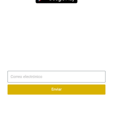
Dirección
Av. 25 de Julio – Base Naval Sur
Teléfonos
0994209939
Email
info@radionaval.com.ec
Suscribirme
Correo
electrónico
Enviar
Síguenos en redes