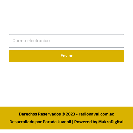
Email
info@radionaval.com.ec
Suscribirme
Correo
electrónico
Enviar
Síguenos en redes
F
I
T
a
n
w
c
s
i
e
t
t
Derechos Reservados © 2023 - radionaval.com.ec
b
a
t
Desarrollado por
Parada Juvenil
| Powered by
MakroDigital
o
g
e
o
r
r