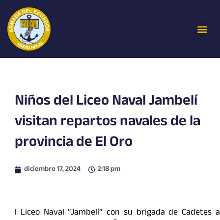
Ir
al
Me
contenido
Niños del Liceo Naval Jambelí
visitan repartos navales de la
provincia de El Oro
diciembre 17, 2024
2:18 pm
l Liceo Naval “Jambelí” con su brigada de Cadetes a