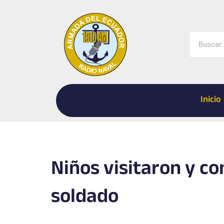
Ir
al
contenido
Buscar
Inicio
Niños visitaron y co
soldado