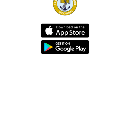
Dirección
Av. 25 de Julio – Base Naval Sur
Teléfonos
0994209939
Email
info@radionaval.com.ec
Suscribirme