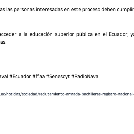
odas las personas interesadas en este proceso deben cumpli
acceder a la educación superior pública en el Ecuador, 
as.
val #Ecuador #ffaa #Senescyt #RadioNaval
.ec/noticias/sociedad/reclutamiento-armada-bachilleres-registro-nacional