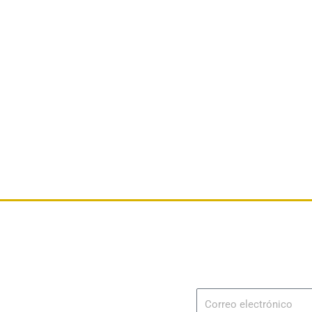
Dirección
Av. 25 de Julio – Base Naval Sur
Suscribir
Correo
Teléfonos