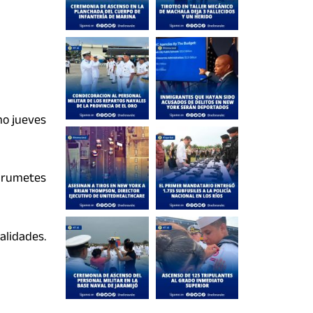
mo jueves
 Grumetes
alidades.