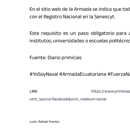
En el sitio web de la Armada se indica que t
con el Registro Nacional en la Senescyt.
Este requisito es un paso obligatorio para 
institutos, universidades o escuelas politécnic
Fuente: Diario primicias
#YoSoyNaval #ArmadaEcuatoriana #FuerzaNa
LINK
https://www.primicias
utm_source=facebook&utm_medium=social
Lcdo. Rafael Pombo