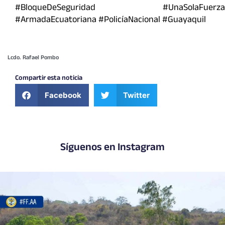
#BloqueDeSeguridad #UnaSolaFuerza
#ArmadaEcuatoriana #PolicíaNacional #Guayaquil
Lcdo. Rafael Pombo
Compartir esta noticia
Facebook
Twitter
Síguenos en Instagram