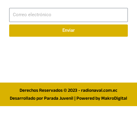
Suscribirme
Correo
electrónico
Enviar
Síguenos en redes
F
I
T
a
n
w
c
s
i
e
t
t
Derechos Reservados © 2023 - radionaval.com.ec
b
a
t
Desarrollado por
Parada Juvenil
| Powered by
MakroDigital
o
g
e
o
r
r
k
a
m