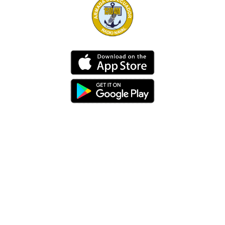
Dirección
Av. 25 de Julio – Base Naval Sur
Teléfonos
0994209939
Email
info@radionaval.com.ec