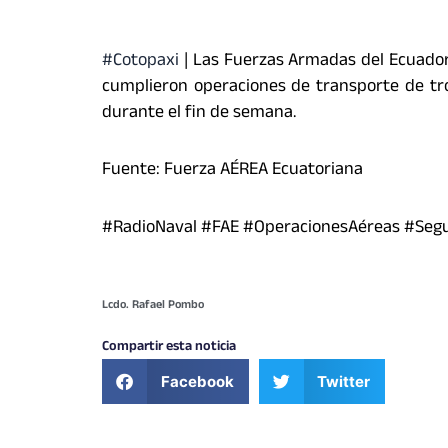
#Cotopaxi
| Las Fuerzas Armadas del Ecuador 
cumplieron operaciones de transporte de tro
durante el fin de semana.
Fuente: Fuerza AÉREA Ecuatoriana
#RadioNaval #FAE #OperacionesAéreas #Seg
Lcdo. Rafael Pombo
Compartir esta noticia
Facebook
Twitter