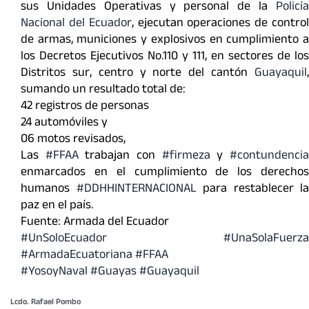
sus Unidades Operativas y personal de la
Policía
Nacional del Ecuador
, ejecutan operaciones de contro
de armas, municiones y explosivos en cumplimiento a
los Decretos Ejecutivos No.110 y 111, en sectores de los
Distritos sur, centro y norte del cantón
Guayaquil
,
sumando un resultado total de:
42 registros de personas
24 automóviles y
06 motos revisados,
Las
#FFAA
trabajan con
#firmeza
y
#contundenci
enmarcados en el cumplimiento de los derechos
humanos
#DDHHINTERNACIONAL
para restablecer la
paz en el país.
Fuente: Armada del Ecuador
#UnSoloEcuador
#UnaSolaFuerza
#ArmadaEcuatoriana
#FFAA
#YosoyNaval
#Guayas
#Guayaquil
Lcdo. Rafael Pombo