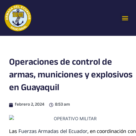
Ir
al
Me
contenido
Operaciones de control de
armas, municiones y explosivos
en Guayaquil
febrero 2, 2024
8:53 am
Las
Fuerzas Armadas del Ecuador
, en coordinación co