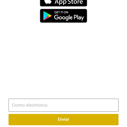
Dirección
Av. 25 de Julio – Base Naval Sur
Teléfonos
0994209939
Email
info@radionaval.com.ec
Suscribirme
Correo
electrónico
Enviar