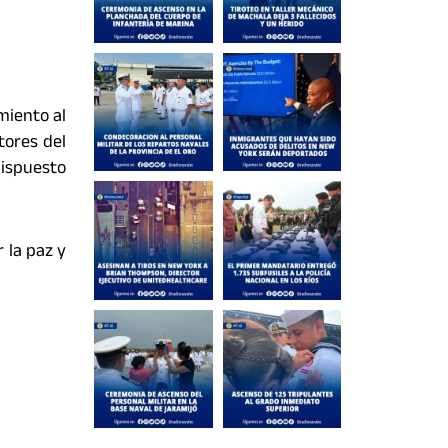
miento al
tores del
dispuesto
 la paz y