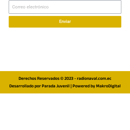
Correo
electrónico
Enviar
Síguenos en redes
F
I
T
a
n
w
c
s
i
e
t
t
Derechos Reservados © 2023 - radionaval.com.ec
b
a
t
Desarrollado por
Parada Juvenil
| Powered by
MakroDigital
o
g
e
o
r
r
k
a
m