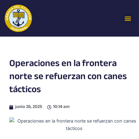
Ir
al
Me
contenido
Operaciones en la frontera
norte se refuerzan con canes
tácticos
junio 26, 2025
10:14 am