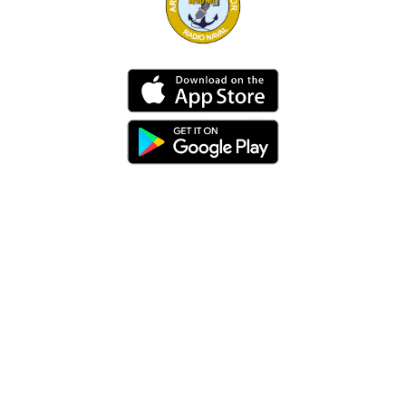
Dirección
Av. 25 de Julio – Base Naval Sur
Teléfonos
0994209939
Email
info@radionaval.com.ec
Suscribirme