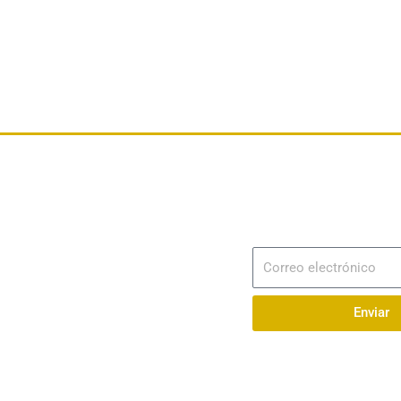
Dirección
Av. 25 de Julio – Base Naval Sur
Suscribir
Correo
Teléfonos
electrónico
0994209939
Enviar
Email
info@radionaval.com.ec