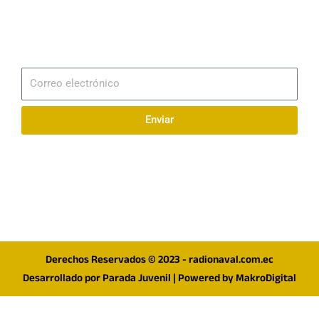
Email
info@radionaval.com.ec
Suscribirme
Correo
electrónico
Enviar
Síguenos en redes
F
I
T
a
n
w
c
s
i
e
t
t
Derechos Reservados © 2023 - radionaval.com.ec
b
a
t
Desarrollado por
Parada Juvenil
| Powered by
MakroDigital
o
g
e
o
r
r