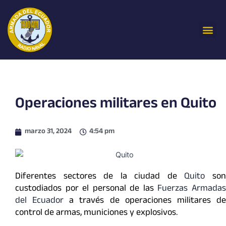
Ir
al
Me
contenido
Operaciones militares en Quito
marzo 31, 2024
4:54 pm
Diferentes sectores de la ciudad de
Quito
so
custodiados por el personal de las
Fuerzas Armada
del Ecuador
a través de operaciones militares d
control de armas, municiones y explosivos.