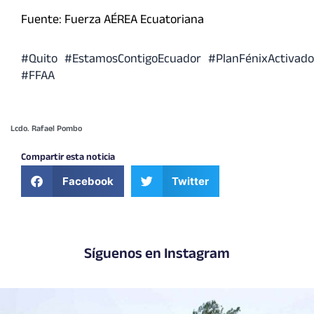
Fuente: Fuerza AÉREA Ecuatoriana
#Quito
#EstamosContigoEcuador
#PlanFénixActivado
#FFAA
Lcdo. Rafael Pombo
Compartir esta noticia
Facebook
Twitter
Síguenos en Instagram