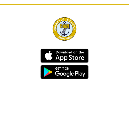
Dirección
Av. 25 de Julio – Base Naval Sur
Teléfonos
0994209939