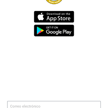
Dirección
Av. 25 de Julio – Base Naval Sur
Teléfonos
0994209939
Email
info@radionaval.com.ec
Suscribirme
Correo