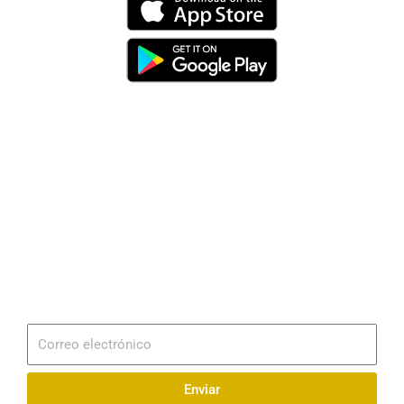
Dirección
Av. 25 de Julio – Base Naval Sur
Teléfonos
0994209939
Email
info@radionaval.com.ec
Suscribirme
Correo
electrónico
Enviar