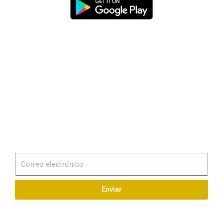
Dirección
Av. 25 de Julio – Base Naval Sur
Teléfonos
0994209939
Email
info@radionaval.com.ec
Suscribirme
Correo
electrónico
Enviar