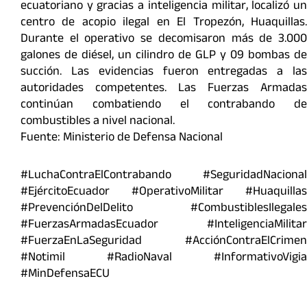
ecuatoriano y gracias a inteligencia militar, localizó un
centro de acopio ilegal en El Tropezón, Huaquillas.
Durante el operativo se decomisaron más de 3.000
galones de diésel, un cilindro de GLP y 09 bombas de
succión. Las evidencias fueron entregadas a las
autoridades competentes. Las Fuerzas Armadas
continúan combatiendo el contrabando de
combustibles a nivel nacional.
Fuente: Ministerio de Defensa Nacional
#LuchaContraElContrabando #SeguridadNacional
#EjércitoEcuador #OperativoMilitar #Huaquillas
#PrevenciónDelDelito #CombustiblesIlegales
#FuerzasArmadasEcuador #InteligenciaMilitar
#FuerzaEnLaSeguridad #AcciónContraElCrimen
#Notimil #RadioNaval #InformativoVigia
#MinDefensaECU