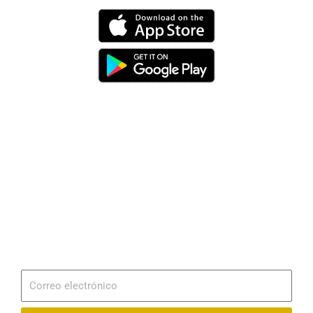
Dirección
Av. 25 de Julio – Base Naval Sur
Teléfonos
0994209939
Email
info@radionaval.com.ec
Suscribirme
Correo
electrónico