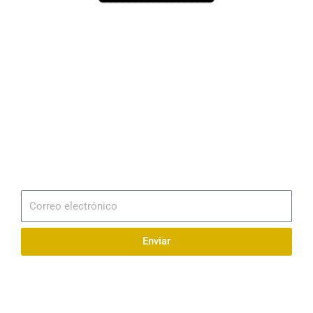
Dirección
Av. 25 de Julio – Base Naval Sur
Teléfonos
0994209939
Email
info@radionaval.com.ec
Suscribirme
Correo
electrónico
Enviar
Síguenos en redes