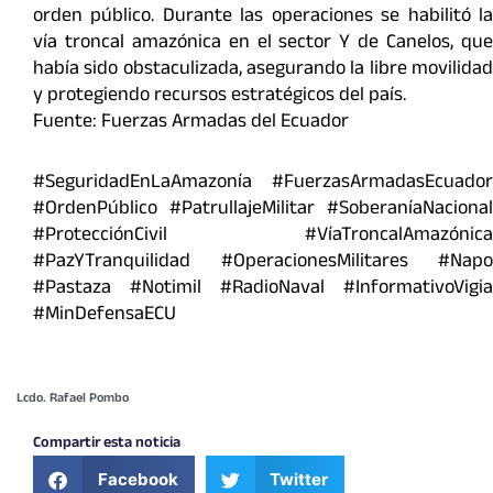
orden público. Durante las operaciones se habilitó la
vía troncal amazónica en el sector Y de Canelos, que
había sido obstaculizada, asegurando la libre movilidad
y protegiendo recursos estratégicos del país.
Fuente: Fuerzas Armadas del Ecuador
#SeguridadEnLaAmazonía #FuerzasArmadasEcuador
#OrdenPúblico #PatrullajeMilitar #SoberaníaNacional
#ProtecciónCivil #VíaTroncalAmazónica
#PazYTranquilidad #OperacionesMilitares #Napo
#Pastaza #Notimil #RadioNaval #InformativoVigia
#MinDefensaECU
Lcdo. Rafael Pombo
Compartir esta noticia
Facebook
Twitter