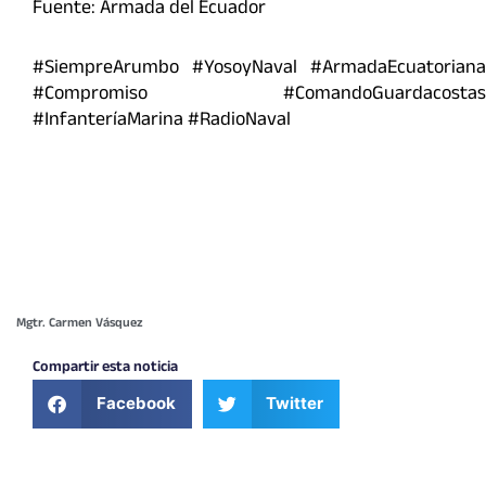
Fuente: Armada del Ecuador
#SiempreArumbo #YosoyNaval #ArmadaEcuatoriana
#Compromiso #ComandoGuardacostas
#InfanteríaMarina #RadioNaval
Mgtr. Carmen Vásquez
Compartir esta noticia
Facebook
Twitter