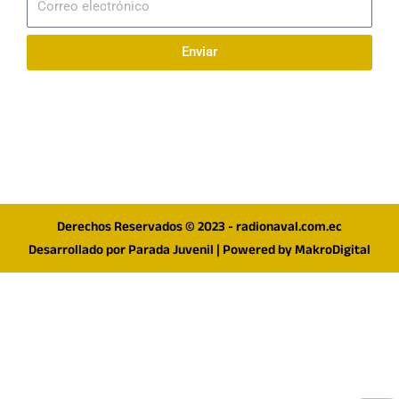
electrónico
Enviar
Síguenos en redes
F
I
T
a
n
w
c
s
i
e
t
t
Derechos Reservados © 2023 - radionaval.com.ec
b
a
t
Desarrollado por
Parada Juvenil
| Powered by
MakroDigital
o
g
e
o
r
r
k
a
m