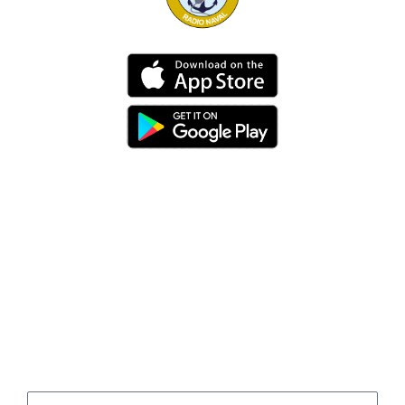
Dirección
Av. 25 de Julio – Base Naval Sur
Teléfonos
0994209939
Email
info@radionaval.com.ec
Suscribirme
Correo