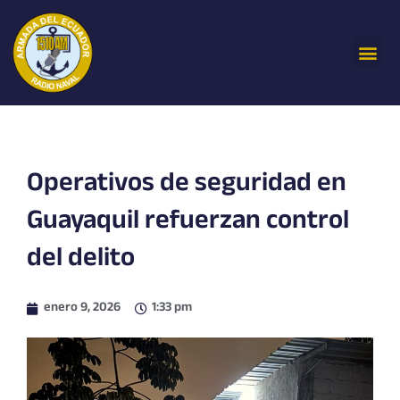
Ir
al
Me
contenido
Operativos de seguridad en
Guayaquil refuerzan control
del delito
enero 9, 2026
1:33 pm